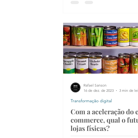
Rafael Sanson
16 de dez. de 2023
3 min de le
Transformação digital
Com a aceleração do 
commerce, qual o fut
lojas físicas?