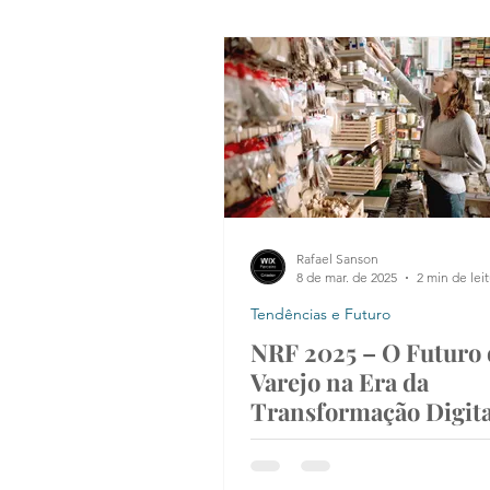
Inovação no dia a dia
Tendências e Futuro
Susten
Transformação digital
Cidades inteligentes
Market
Rafael Sanson
8 de mar. de 2025
2 min de lei
Tendências e Futuro
NRF 2025 – O Futuro
Varejo na Era da
Transformação Digita