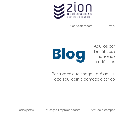
ZionAceleradora
Lavin
Blog
Aqui os co
temáticas 
Empreended
Tendências
Para você que chegou até aqui 
Faça seu login e comece a ter c
Todos posts
Educação Empreendedora
Atitude e compo