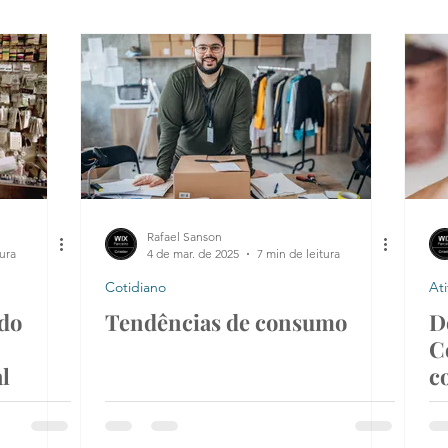
tabilidade
Indicadores de Startups
Cotidiano
Consumo e compo
ing digital
Rafael Sanson
tura
4 de mar. de 2025
7 min de leitura
Cotidiano
At
 do
Tendências de consumo
D
C
l
c