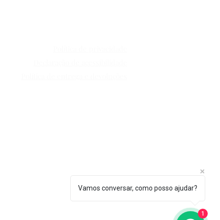
Política de privacidade
Declaração de acessibilidade
Política de entrega e devoluções
Vamos conversar, como posso ajudar?
001-96
1
Zion Aceleradora