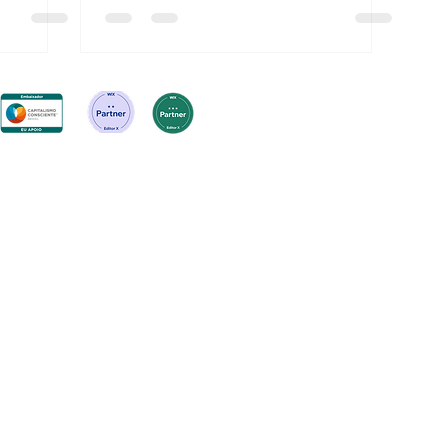
#euapoioainovacaoempiracicaba
da Empresa: Zion Aceleradora. CNPJ: 24.663.659/0
om muita inovação e desobediência produtiva por 