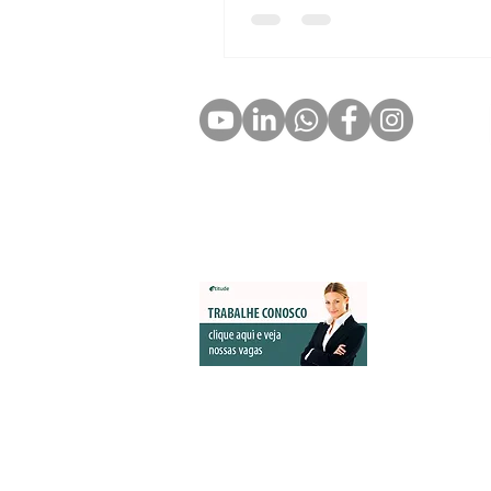
Portfólio Zion Aceleradora
Manifesto a Inovação
Nome 
Desenvolvido c