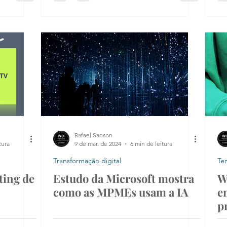
Rafael Sanson
tura
9 de mar. de 2024
6 min de leitura
Transformação digital
Te
ting de
Estudo da Microsoft mostra
W
como as MPMEs usam a IA
e
p