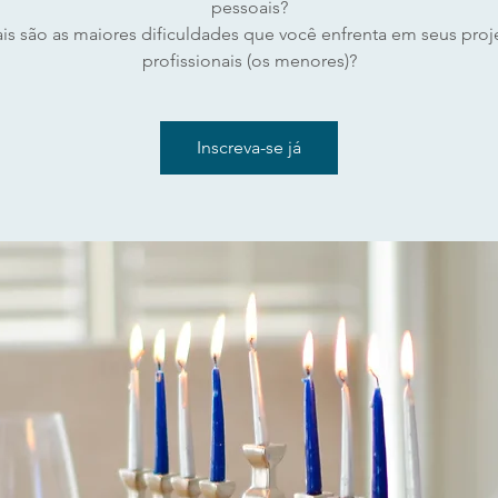
pessoais?
is são as maiores dificuldades que você enfrenta em seus proj
profissionais (os menores)?
Inscreva-se já