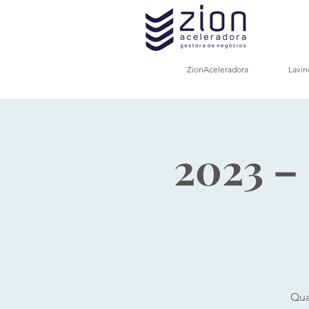
ZionAceleradora
Lavin
2023 – 
Qua