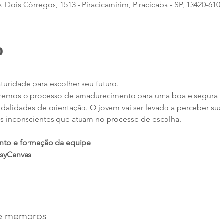
ois Córregos, 1513 - Piracicamirim, Piracicaba - SP, 13420-610,
o
turidade para escolher seu futuro.
varemos o processo de amadurecimento para uma boa e segura 
dades de orientação. O jovem vai ser levado a perceber suas i
s inconscientes que atuam no processo de escolha.
nto e formação da equipe
asyCanvas
de membros