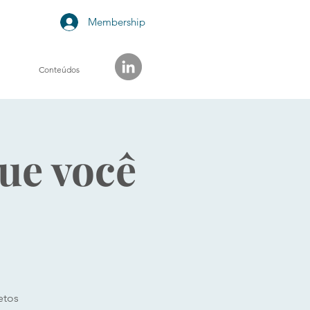
Membership
Conteúdos
que você
etos