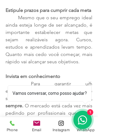
Estipule prazos para cumprir cada meta
	Mesmo que o seu emprego ideal 
ainda esteja longe de ser alcançado, é 
importante estabelecer metas que 
sejam realizáveis agora. Cursos, 
estudos e aprendizados levam tempo. 
Quanto mais cedo você começar, mais 
rápido vai alcançar seus objetivos. 
Invista em conhecimento
	Para garantir um 
empreendedorismo de carreira de 
Vamos conversar, como posso ajudar?
sucesso, 
invista em conhecimento, 
sempre.
 O mercado está cada vez mais 
1
pedindo por profissionais que sejam 
proativos, que tenham vontade de 
aprender e superar desafios. 
Phone
Email
Instagram
WhatsApp
	Desenvolver habilidades e 