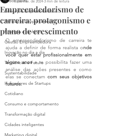
Todos posts
15 de mai. de 2024
3 min de leitura
Empreendedorismo de
Educação Empreendedora
carreira: protagonismo e
Atitude e comportamento
plano de crescimento
Finanças e dinheiro
O empreendedorismo de carreira te 
Gestão Empreendedora
ajuda a definir de forma realista o
nde 
Inovação no dia a dia
você quer estar profissionalmente em 
alguns anos 
e te possibilita fazer uma 
Tendências e Futuro
análise das ações presentes e como 
Sustentabilidade
elas se conectam 
com seus objetivos 
Indicadores de Startups
futuros. 
Cotidiano
Consumo e comportamento
Transformação digital
Cidades inteligentes
Marketing digital