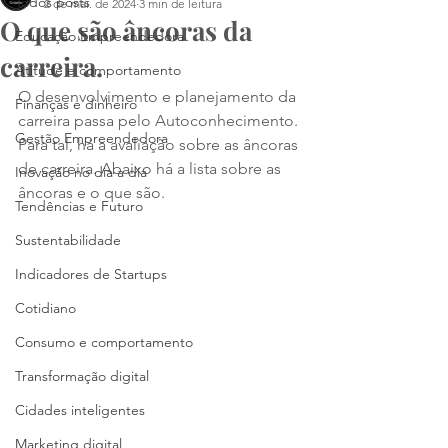
Todos posts
2 de mai. de 2024
3 min de leitura
O que são âncoras da
Educação Empreendedora
carreira.
Atitude e comportamento
O desenvolvimento e planejamento da 
Finanças e dinheiro
carreira passa pelo Autoconhecimento. 
Gestão Empreendedora
Para tal, há a avaliação sobre as âncoras 
de carreira. Abaixo há a lista sobre as 
Inovação no dia a dia
âncoras e o que são.  
Tendências e Futuro
Sustentabilidade
Indicadores de Startups
Cotidiano
Consumo e comportamento
Transformação digital
Cidades inteligentes
Marketing digital