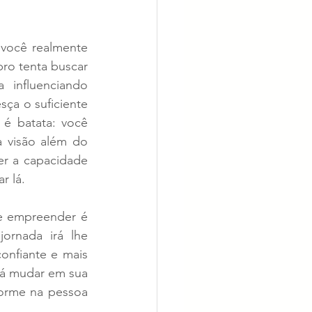
 você realmente 
o tenta buscar 
influenciando 
a o suficiente 
é batata: você 
 visão além do 
r a capacidade 
r lá.
e empreender é 
rnada irá lhe 
onfiante e mais 
rá mudar em sua 
orme na pessoa 