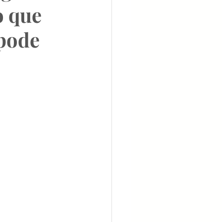
o que 
pode 