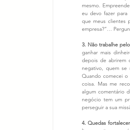
mesmo. Empreendedo
eu devo fazer para 
que meus clientes p
empresa?”… Pergunt
3. Não trabalhe pelo
ganhar mais dinhei
depois de abrirem 
negativo, quem se m
Quando comecei o m
coisa. Mas me recor
algum comentário do
negócio tem um pro
perseguir a sua miss
4. Quedas fortalece