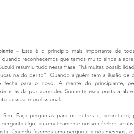
piante
 – Este é o princípio mais importante de toda 
r quando reconhecemos que temos muito ainda a apren
uzuki resumiu tudo nessa frase: “há muitas possibilida
oucas na do perito”. Quando alguém tem a ilusão de q
 fecha para o novo. A mente do principiante, pelo
de e ávida por aprender. Somente essa postura abre
to pessoal e profissional.
– Sim. Faça perguntas para os outros e, sobretudo, 
ergunta algo, automaticamente nosso cérebro se ativa
osta. Quando fazemos uma pergunta a nós mesmos, o 