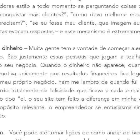
res estão a todo momento se perguntando coisas do
conquistar mais clientes?”, “como devo melhorar meu
recisam?”, “se eu fosse meu cliente, que imagem eu 
as evocam respostas – e esse mecanismo é extremame
 dinheiro
 – Muita gente tem a vontade de começar a e
ro. São justamente essas pessoas que jogam a toalh
o seu negócio. Quando o dinheiro não aparece, quand
otiva unicamente por resultados financeiros fica log
eu próprio negócio, nem me lembro de quando fui r
do totalmente da felicidade que ficava a cada e-mai
 tipo “ei, o seu site tem feito a diferença em minha 
pósito relevante, o empreendedor se entusiasma si
ão.
m
 – Você pode até tomar lições de como andar de bici