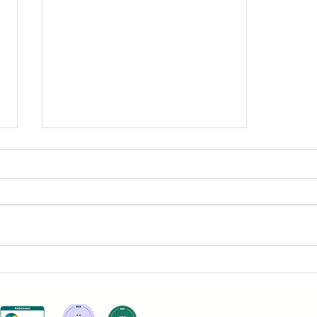
Do Insight à Ação -
Conectando Oportunidades
com o Comércio Unificado