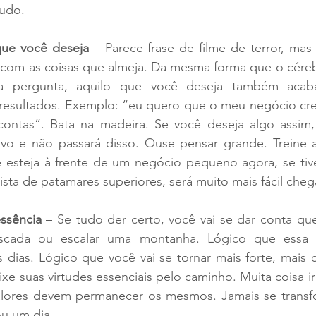
tudo.
ue você deseja
 – Parece frase de filme de terror, mas
com as coisas que almeja. Da mesma forma que o cérebr
a pergunta, aquilo que você deseja também acaba 
resultados. Exemplo: “eu quero que o meu negócio cresç
ontas”. Bata na madeira. Se você deseja algo assim, 
tivo e não passará disso. Ouse pensar grande. Treine a
esteja à frente de um negócio pequeno agora, se tive
ista de patamares superiores, será muito mais fácil chega
ssência
 – Se tudo der certo, você vai se dar conta qu
cada ou escalar uma montanha. Lógico que essa jo
 dias. Lógico que você vai se tornar mais forte, mais c
xe suas virtudes essenciais pelo caminho. Muita coisa i
alores devem permanecer os mesmos. Jamais se transf
u um dia.