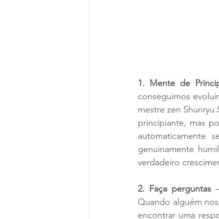
1. Mente de Princi
conseguimos evolui
mestre zen Shunryu S
principiante, mas p
automaticamente se
genuinamente humil
verdadeiro crescimen
2. Faça perguntas
 
Quando alguém nos p
encontrar uma resp