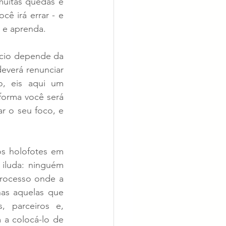
muitas quedas e 
ê irá errar - e 
a e aprenda.
cio depende da 
everá renunciar 
, eis aqui um 
forma você será 
r o seu foco, e 
s holofotes em 
iluda: ninguém 
rocesso onde a 
as aquelas que 
 parceiros e, 
a colocá-lo de 