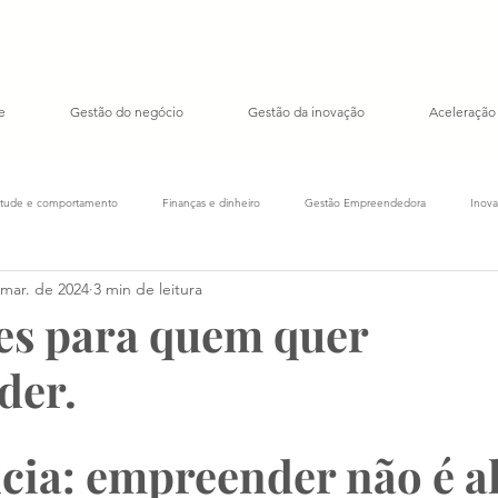
e
Gestão do negócio
Gestão da inovação
Aceleração
itude e comportamento
Finanças e dinheiro
Gestão Empreendedora
Inova
 mar. de 2024
3 min de leitura
Indicadores de Startups
Cotidiano
Consumo e comportamento
Transf
ões para quem quer
der.
cia: empreender não é al