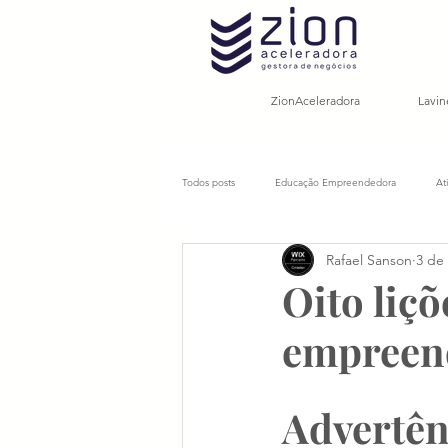
ZionAceleradora
Lavin
Todos posts
Educação Empreendedora
At
Rafael Sanson
3 de
Tendências e Futuro
Sustentabilidade
Oito liç
empreen
Cidades inteligentes
Marketing digital
Advertên