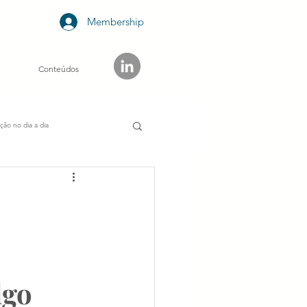
Membership
Conteúdos
ção no dia a dia
ormação digital
go 