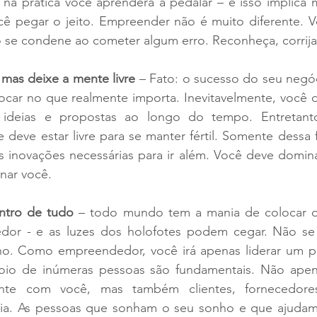
ó na prática você aprenderá a pedalar – e isso implica 
ê pegar o jeito. Empreender não é muito diferente. Voc
ão se condene ao cometer algum erro. Reconheça, corrij
 mas deixe a mente livre
 – Fato: o sucesso do seu negó
ocar no que realmente importa. Inevitavelmente, você d
 ideias e propostas ao longo do tempo. Entretanto
deve estar livre para se manter fértil. Somente dessa 
s inovações necessárias para ir além. Você deve domina
nar você.
ntro de tudo
 – todo mundo tem a mania de colocar o
or - e as luzes dos holofotes podem cegar. Não se 
ho. Como empreendedor, você irá apenas liderar um p
oio de inúmeras pessoas são fundamentais. Não apen
ente com você, mas também clientes, fornecedores,
lia. As pessoas que sonham o seu sonho e que ajudam 