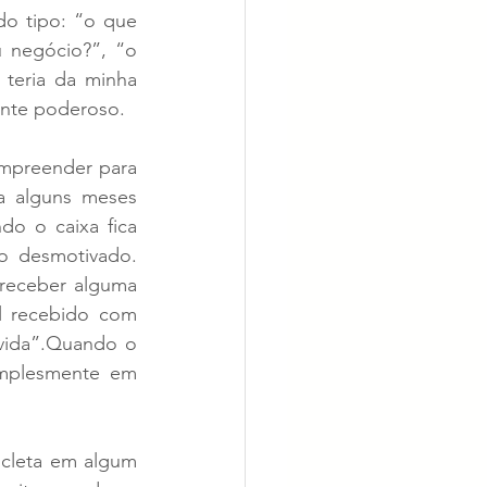
 tipo: “o que 
 negócio?”, “o 
teria da minha 
nte poderoso.
mpreender para 
a alguns meses 
o o caixa fica 
o desmotivado. 
eceber alguma 
l recebido com 
vida”.Quando o 
mplesmente em 
cleta em algum 