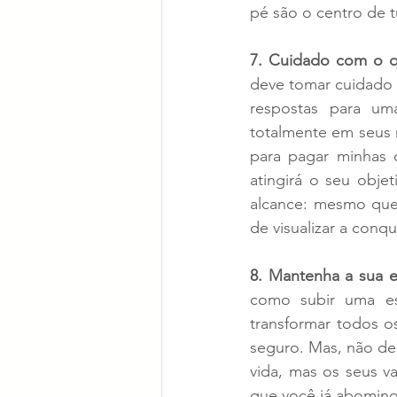
pé são o centro de 
7. Cuidado com o q
deve tomar cuidado 
respostas para um
totalmente em seus 
para pagar minhas c
atingirá o seu obje
alcance: mesmo que 
de visualizar a conqu
8. Mantenha a sua e
como subir uma es
transformar todos os
seguro. Mas, não dei
vida, mas os seus v
que você já abomino